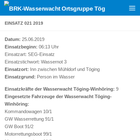
Zum Inhalt springen
EINSATZ 021 2019
Datum:
25.06.2019
Einsatzbeginn:
06:13 Uhr
Einsatzart:
SEG-Einsatz
Einsatzstichwort:
Wassernot 3
Einsatzort:
Inn zwischen Mühldorf und Töging
Einsatzgrund:
Person im Wasser
Einsatzkräfte der Wasserwacht Töging-Winhöring:
9
Eingesetzte Fahrzeuge der Wasserwacht Töging-
Winhöring:
Kommandowagen 10/1
GW Wasserrettung 91/1
GW Boot 91/2
Motorrettungsboot 99/1