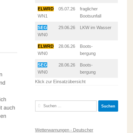
ELWRD
05.07.26
fraglicher
WN1
Bootsunfall
SEG
29.06.26
LKW im Wasser
WN0
ELWRD
28.06.26
Boots-
WN0
bergung
SEG
28.06.26
Boots-
WN0
bergung
n
Klick zur Einsatzübersicht
end
ich
Suchen
it auch
nach:
hen
Wetterwarnungen - Deutscher