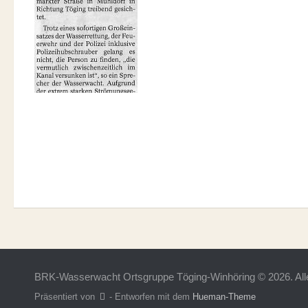
BRK-Wasserwacht Ortsgruppe Töging-Winhöring © 2026. Alle
Präsentiert von
- Entworfen mit dem
Hueman-Theme