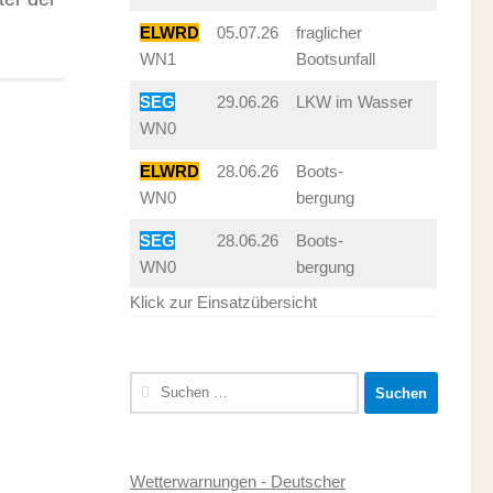
ELWRD
05.07.26
fraglicher
WN1
Bootsunfall
SEG
29.06.26
LKW im Wasser
WN0
ELWRD
28.06.26
Boots-
WN0
bergung
SEG
28.06.26
Boots-
WN0
bergung
Klick zur Einsatzübersicht
Suchen
nach:
Wetterwarnungen - Deutscher