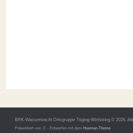
BRK-Wasserwacht Ortsgruppe Töging-Winhöring © 2026. Alle
Präsentiert von
- Entworfen mit dem
Hueman-Theme