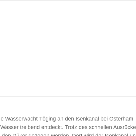
e Wasserwacht Töging an den Isenkanal bei Osterham
m Wasser treibend entdeckt. Trotz des schnellen Ausrück
ch den Düker gezogen worden. Dort wird der Isenkanal un